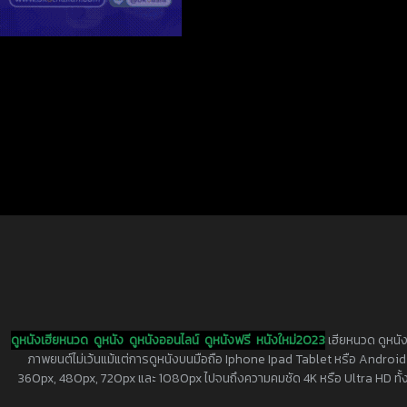
ดูหนังเฮียหนวด
ดูหนัง
ดูหนังออนไลน์
ดูหนังฟรี
หนังใหม่2023
เฮียหนวด ดูหนัง
ภาพยนต์ไม่เว้นแม้แต่การดูหนังบนมือถือ Iphone Ipad Tablet หรือ Android ทุกย
360px, 480px, 720px และ 1080px ไปจนถึงความคมชัด 4K หรือ Ultra HD ทั้งน