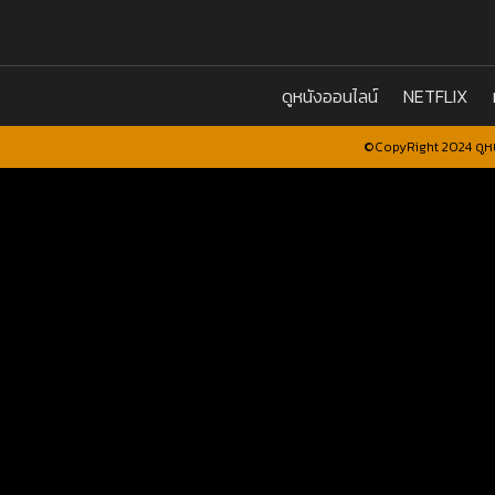
ดูหนังออนไลน์
NETFLIX
©CopyRight 2024 ดูหน