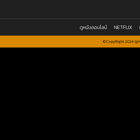
ดูหนังออนไลน์
NETFLIX
©CopyRight 2024 ดูหน