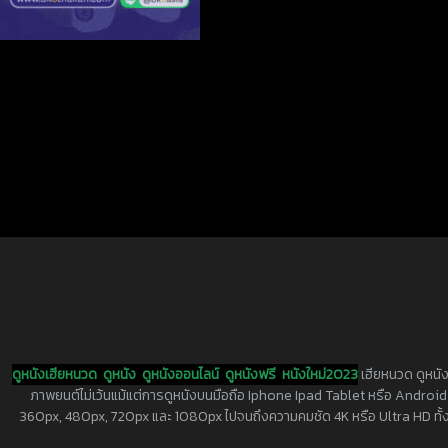
ดูหนังเฮียหนวด
ดูหนัง
ดูหนังออนไลน์
ดูหนังฟรี
หนังใหม่2023
เฮียหนวด ดูหนัง
ภาพยนต์ไม่เว้นแม้แต่การดูหนังบนมือถือ Iphone Ipad Tablet หรือ Android ทุกย
360px, 480px, 720px และ 1080px ไปจนถึงความคมชัด 4K หรือ Ultra HD ทั้งน