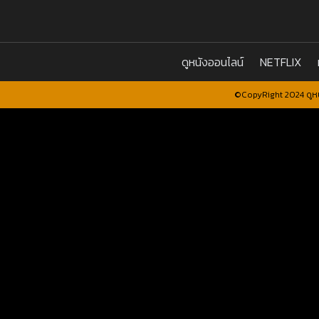
ดูหนังออนไลน์
NETFLIX
©CopyRight 2024 ดูหน