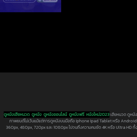
ดูหนังเฮียหนวด
ดูหนัง
ดูหนังออนไลน์
ดูหนังฟรี
หนังใหม่2023
เฮียหนวด ดูหนัง
ภาพยนต์ไม่เว้นแม้แต่การดูหนังบนมือถือ Iphone Ipad Tablet หรือ Android ทุกย
360px, 480px, 720px และ 1080px ไปจนถึงความคมชัด 4K หรือ Ultra HD ทั้งน