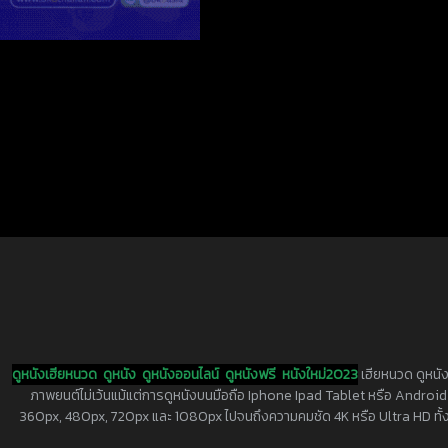
ดูหนังเฮียหนวด
ดูหนัง
ดูหนังออนไลน์
ดูหนังฟรี
หนังใหม่2023
เฮียหนวด ดูหนัง
ภาพยนต์ไม่เว้นแม้แต่การดูหนังบนมือถือ Iphone Ipad Tablet หรือ Android ทุกย
360px, 480px, 720px และ 1080px ไปจนถึงความคมชัด 4K หรือ Ultra HD ทั้งน