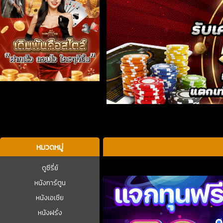
บาคาร่า
หมวดหมู่
ดูซีรี่ย์
หนังการ์ตูน
หนังเอเชีย
หนังฝรั่ง