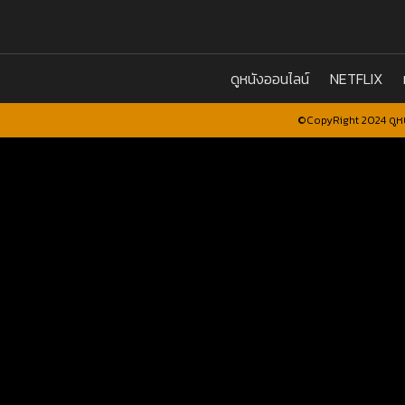
ดูหนังออนไลน์
NETFLIX
©CopyRight 2024 ดูหน