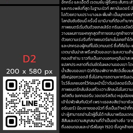
อีกครั้ง และเอ็ดดี้ เรดเมย์น ผู้ซึ่งกระสับกร
และทรงพลังที่สุด ในฐานะนิวท์ สคามันเดอร์ นัก
ไปด้วยความเปราะบางและพึมพำ เป็นมุกตลกที่กว
โลกอันซับซ้อนนี้ ครั้งนี้ เขามีงานที่ต้องทำมาก
ภาพยนตร์เริ่มต้นด้วยเกลเลิร์ต กรินเดลวัลด
วางแผนการแหกคุกสุดท้าทายขณะถูกย้ายจากสหรั
ด้วยความเร่งรีบที่ภาพยนตร์แทบไม่เคยทำได้
และปกครองผู้คนที่ไม่มีเวทมนตร์ ซึ่งก็คือโน
เจตนาอันน่าสะพรึงกลัวของเขา (และความสำค
กองเถ้าถ่าน ราวกับเป็นลางบอกเหตุอันน่าสะพ
แปลกประหลาดที่เด่นชัดในผลงานของเขา โดยเ
น้ำเสียงของเขา นิวท์ต้องพักจากสัตว์เลี้ย
ย์ใหญ่ฮอกวอตส์ ซึ่งไม่สามารถตามหากรินเดลวัล
โรว์ลิ่งเคยบอกไว้ก่อนหน้านี้ว่าดัมเบิลดอร์เ
ภาพยนตร์กลับลังเลที่จะเจาะลึกลงไปในความสั
ลด์สตีน (แคทเธอรีน วอเตอร์สตัน) หนุ่มน้อย
เข้าไปพัวพันกับนิวท์ เพราะเธอสงสัยว่าเขายังค
อร์เนอร์) น้องชายของนิวท์ ซึ่งเป็นเจ้าหน้าที
น่า ผู้สามารถอ่านใจผู้อื่นได้ กลับมาพร้อมเจค
สีสันและความสนุกสนานที่จำเป็นอย่างยิ่ง “อา
ถึงลอนดอนและปารีสในยุค 1920 ซึ่งดูคล้าย