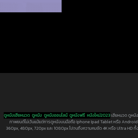
ดูหนังเฮียหนวด
ดูหนัง
ดูหนังออนไลน์
ดูหนังฟรี
หนังใหม่2023
เฮียหนวด ดูหนัง
ภาพยนต์ไม่เว้นแม้แต่การดูหนังบนมือถือ Iphone Ipad Tablet หรือ Android ทุกย
360px, 480px, 720px และ 1080px ไปจนถึงความคมชัด 4K หรือ Ultra HD ทั้งน