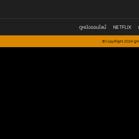
ดูหนังออนไลน์
NETFLIX
©CopyRight 2024 ดูหน