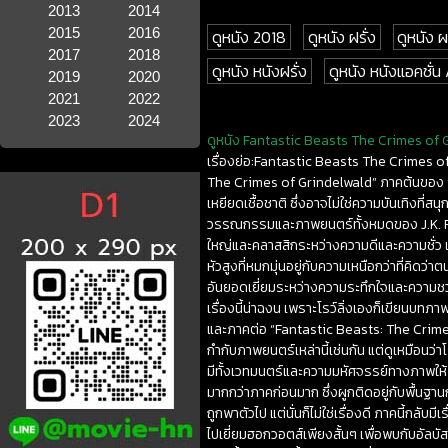
2013
2014
2015
2016
ดูหนัง 2018
ดูหนัง ฝรั่ง
ดูหนัง
2017
2018
ดูหนัง หนังฝรั่ง
ดูหนัง หนังแอคชั่น
2019
2020
2021
2022
2023
2024
ดูหนัง Fantastic Beasts The Crimes of G
เรื่องย่อ:Fantastic Beasts The Crimes 
The Crimes of Grindelwald” ภาคต้นของ “H
เหยียดเชื้อชาติ ซึ่งอาจไม่ใช่ความบันเทิงท
วรรณกรรมและภาพยนตร์ทั้งหมดของ J.K. Rowli
ใหญ่และคลาสสิกระหว่างความดีและความชั่ว เพ
หัวสูงที่หมกมุ่นอยู่กับความเหนือกว่าที่คิด
อันยอดเยี่ยมระหว่างความระทึกใจและความชวน
เรื่องนี้น่าฉงน เพราะโรว์ลิ่งเองก็เขียนบท
และภาคต่อ “Fantastic Beasts: The Crimes 
กำกับภาพยนตร์เหล่านี้เช่นกัน แต่ดูเหมือนว่า
มีทั้งเวทมนตร์และความมหัศจรรย์ทางภาพให้พบ
มากกว่าภาคก่อนมาก ซึ่งผูกติดอยู่กับพื้นฐาน
ถูกพาตัวไป แต่นั่นก็ไม่ใช่เรื่องดี ภาคนี้กลับ
ไปเยี่ยมฮอกวอตส์เพียงสั้นๆ เพื่อพบกับอัลบัส