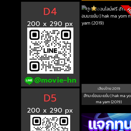
6.3
H
เสียงไทย
2019
ฮักมะย๋อมมะแย๋ม | hak ma y
ma yam (2019)