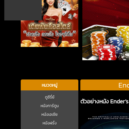
บาคาร่า
End
หมวดหมู่
ดูซีรี่ย์
ตัวอย่างหนัง Ender
หนังการ์ตูน
หนังเอเชีย
หนังฝรั่ง