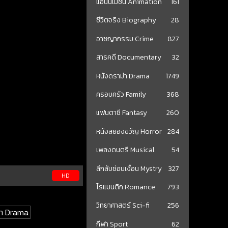
แอนนิเมชั่น Animation
161
ชีวิตจริง Biography
28
อาชญากรรม Crime
827
สารคดี Documentary
32
หนังดราม่า Drama
1749
ครอบครัว Family
368
แฟนตาซี Fantasy
260
หนังสยองขวัญ Horror
284
เพลงดนตรี Musical
54
ลึกลับซ่อนเงื่อน Mystry
327
HD
โรแมนติก Romance
793
วิทยาศาสตร์ Sci-fi
256
ม่า Drama
กีฬา Sport
62