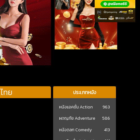
์ไทย
ประเภทหนัง
หนังแอคชั่น Action
963
ผจญภัย Adventure
586
หนังตลก Comedy
413