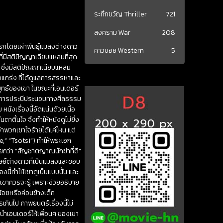
ระทึกขวัญ Thriller
721
สงคราม War
208
รกโดยเผ่าพันธุ์แมลงต่างดาว
คาวบอย Western
5
ที่มีสติปัญญาเฉียบแหลมที่สุด
ค์ ซึ่งมีสติปัญญาเฉียบแหลม
็งแกร่ง ที่ได้ดูแลการสรรหาและ
ทธ์ของเขา ในขณะที่เอนเดอร์
กับการประนีประนอมทางศีลธรรม
ังเรื่องนี้อัดแน่นด้วยเนื้อ
ตาตื่นใจ จึงทำให้หนังดูไม่ยิ่ง
าพวกเขาใจร้ายได้แค่ไหน แต่
,” “Tsotsi”) ทำให้พระเอก
ียกว่า “สัญชาตญาณนักฆ่าที่ดี”
มนุษย์ต่างดาวที่เป็นแมลงและชอบ
นี้ทำให้เขาดูเป็นแบบนั้น และ
วกเขาควรจะรู้ เพราะช่วยอธิบาย
ุน้อยหรือค่อนข้างเด็ก
เกินไป ภาพยนตร์เรื่องนี้ไม่
ะนำเอนเดอร์ให้เพื่อนๆ ของเขา