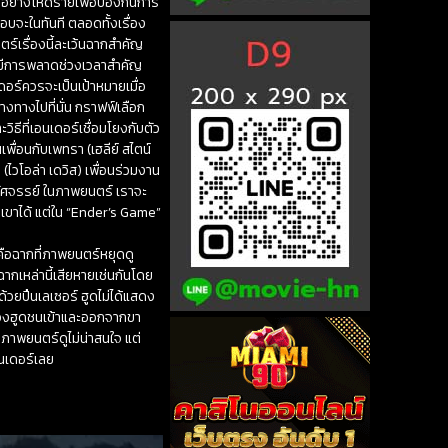
แกอย่างโหดร้ายเพื่อป้องกันการ
บจะในทันที ตลอดทั้งเรื่อง
ร์เรื่องนี้ละเว้นฉากสำคัญ
ังมีการพลาดช่วงเวลาสำคัญ
อร์ควรจะเป็นเป้าหมายเมื่อ
่างทางไปที่นั่น กราฟฟ์เลือก
ิธีที่เอนเดอร์เชื่อมโยงกับตัว
พื่อนกับเพทรา (เฮลีย์ สไตน์
(ไวโอล่า เดวิส) เพื่อนร่วมงาน
อัศจรรย์ ในภาพยนตร์ เราจะ
งเขาได้ แต่ใน “Ender’s Game”
คือฉากที่ภาพยนตร์หยุดดู
ฉากเหล่านี้เสียหายเช่นกันโดย
ู้ด้วยปืนเลเซอร์ ฮูดไม่ได้แสดง
องของฮูดชนเข้าและออกจากขา
นภาพยนตร์ดูไม่น่าสนใจ แต่
็นเดอร์เลย