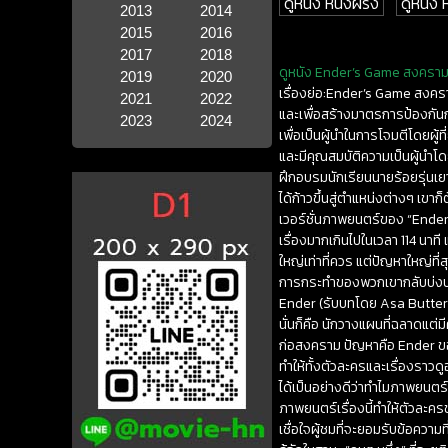
ดูหนัง หนังฝรั่ง
ดูหนัง
2013
2014
2015
2016
2017
2018
ดูหนัง Ender’s Game สงครามพ
2019
2020
เรื่องย่อ:Ender’s Game สงคร
2021
2022
และเพื่อสร้างมาตรการป้องกันกา
2023
2024
เพื่อเป็นผู้นำในการโจมตีโดยผู้
และมีคุณสมบัติความเป็นผู้นำโด
ฝึกอบรมนักเรียนนายร้อยรุ่นเ
ได้ก้าวขึ้นสู่ตำแหน่งต่างๆ 
เวอร์ชั่นภาพยนตร์ของ “Ender’
เรื่องมากเกินไปในเวลา 114 นาที 
ใหญ่เท่าที่ควร แต่ปัญหาใหญ่ท
การกระทำของพวกเขากลับบ่งบอก
Ender (รับบทโดย Asa Butterfie
นั่นก็คือ นักวางแผนที่ฉลาดแต่ม
ก่อสงคราม ปัญหาคือ Ender ของ 
ทำให้ทั้งตัวละครและเรื่องราวดู
ได้เป็นอย่างดีว่าทำไมภาพยนตร์เร
ภาพยนตร์เรื่องนี้ทำให้ตัวละครข
เชื่อใจผู้ชมที่จะยอมรับข้อคว