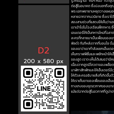
รู้จักในฐานะ “คนๆ หนึ่ง” ที่จะ
ต่อสู้ในอนาคต ซึ่งบ่งบอกถึงค
พระเอกพยายามหยุดวางแผนอย่างม
หลายฉากจากนวนิยาย ซึ่งเราได้
สองสามช่วงที่แสดงให้เห็นว่าเ
เขาเข้าไปในโรงเรียนฝึกทหาร ซึ่
เอนเดอร์ให้เป็นทหารใหม่ที่ฉลาด
ละครที่กลายมาเป็นเพื่อนของเขา
ฟิลด์) ทันทีหลังจากที่บอนโซ (
ของเขาว่าเขากำลังแยกเอ็นเดอร
เห็นกราฟฟ์ยิ้มและพยักหน้าให้
ของฮูด เราจะเห็นได้เสมอว่ามี
เนื่องจากฮูดมีโควตาของพล็อตเ
นาฬิกาสักพักและให้เอ็นเดอร์มี
ให้ตัวละครอธิบายสิ่งที่เกิดขึ้นด
ให้เราเห็นขาของเพื่อนของเอ็น
กางเกงของชุดอวกาศของเขาเพื่อใ
แม้แต่ฉากต่อสู้ในอวกาศที่ดูน่