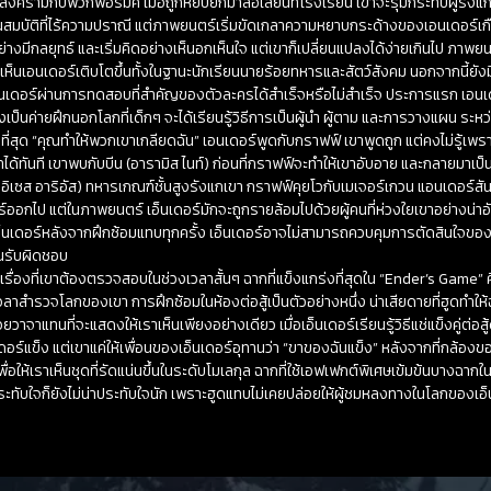
ยุติสงครามกับพวกฟอร์มิค เมื่อถูกหยิบยกมาล้อเลียนที่โรงเรียน เขาจะรุมกระทืบผู้รัง
ุณสมบัติที่ไร้ความปราณี แต่ภาพยนตร์เริ่มขัดเกลาความหยาบกระด้างของเอนเดอร์เกือ
ีกลยุทธ์ และเริ่มคิดอย่างเห็นอกเห็นใจ แต่เขาก็เปลี่ยนแปลงได้ง่ายเกินไป ภาพยนต
เห็นเอนเดอร์เติบโตขึ้นทั้งในฐานะนักเรียนนายร้อยทหารและสัตว์สังคม นอกจากนี้ย
อนเดอร์ผ่านการทดสอบที่สำคัญของตัวละครได้สำเร็จหรือไม่สำเร็จ ประการแรก เอนเด
งเป็นค่ายฝึกนอกโลกที่เด็กๆ จะได้เรียนรู้วิธีการเป็นผู้นำ ผู้ตาม และการวางแผน ระหว
ที่สุด “คุณทำให้พวกเขาเกลียดฉัน” เอนเดอร์พูดกับกราฟฟ์ เขาพูดถูก แต่คงไม่รู้เพราะว
ได้ทันที เขาพบกับบีน (อารามิส ไนท์) ก่อนที่กราฟฟ์จะทำให้เขาอับอาย และกลายมาเป็นเ
โมอิเซส อาริอัส) ทหารเกณฑ์ชั้นสูงรังแกเขา กราฟฟ์คุยโวกับเมเจอร์เกวน แอนเดอร์สัน 
์ออกไป แต่ในภาพยนตร์ เอ็นเดอร์มักจะถูกรายล้อมไปด้วยผู้คนที่ห่วงใยเขาอย่างน่า
เอ็นเดอร์หลังจากฝึกซ้อมแทบทุกครั้ง เอ็นเดอร์อาจไม่สามารถควบคุมการตัดสินใจขอ
คนรับผิดชอบ
รื่องที่เขาต้องตรวจสอบในช่วงเวลาสั้นๆ ฉากที่แข็งแกร่งที่สุดใน “Ender’s Game” 
เวลาสำรวจโลกของเขา การฝึกซ้อมในห้องต่อสู้เป็นตัวอย่างหนึ่ง น่าเสียดายที่ฮูดทำให้
้วยวาจาแทนที่จะแสดงให้เราเห็นเพียงอย่างเดียว เมื่อเอ็นเดอร์เรียนรู้วิธีแช่แข็งคู่ต่อส
เดอร์แข็ง แต่เขาแค่ให้เพื่อนของเอ็นเดอร์อุทานว่า “ขาของฉันแข็ง” หลังจากที่กล้
ห้เราเห็นชุดที่รัดแน่นขึ้นในระดับโมเลกุล ฉากที่ใช้เอฟเฟกต์พิเศษเข้มข้นบางฉากใ
าประทับใจก็ยังไม่น่าประทับใจนัก เพราะฮูดแทบไม่เคยปล่อยให้ผู้ชมหลงทางในโลกของเอ