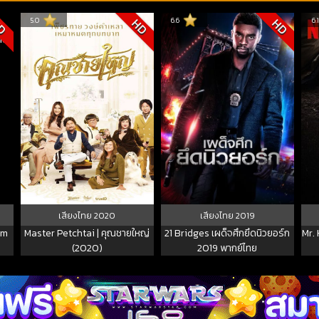
5.0
6.6
6.
D
HD
HD
เสียงไทย
2020
เสียงไทย
2019
om
Master Petchtai | คุณชายใหญ่
21 Bridges เผด็จศึกยึดนิวยอร์ก
Mr. 
(2020)
2019 พากย์ไทย