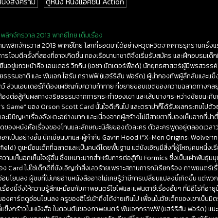
 หนังสงคราม
ดูหนัง หนังแอคชั่น Action
ลิกจักรวาล 2013 พากย์ไทย เต็มเรื่อง
ามพลิกจักรวาล 2013 พากย์ไทย โลกที่รอดมาได้อย่างหวุดหวิดจากการรุกรานครั้งแ
รโจมตีครั้งที่สองที่อาจเกิดขึ้น กองเรือนานาชาติจึงเริ่มรับสมัคร และฝึกอบรมเด็ก
ที่ยืนอยู่แถวหน้าคือ เอนเดอร์ วิกกิน (เอซา บัตเตอร์ฟีลด์) นักยุทธศาสตร์ผู้มีพรสวรร
ยธรรมชาติ และ พันเอก ไฮรัม กราฟฟ์ (แฮร์ริสัน ฟอร์ด) ผู้นำกองทัพผู้ลึกลับและแข
ยาว์ ส่วนเอนเดอร์ก็ต้องเผชิญกับความท้าทาย ที่ขยายขอบเขตของความฉลาดทางกลยุ
เขาก็ต้องต่อสู้กับผลทางจริยธรรมจากการกระทำของเขา และเส้นบางๆระหว่างชัยชนะ
s Game” ของ Orson Scott Card นั้นใจดีเกินไป และดราม่าก็ได้รับผลกระทบไปด้วย หน
และมีปัญหาเรื่องจังหวะอย่างมาก และเนื่องจากผู้สร้างไม่มีสายตาที่มองเห็นฉากที่น่าตื่น
ี่สุดของหนังคือเรื่องของโทนและลักษณะนิสัยของตัวละคร ตัวละครพูดอยู่ตลอดเวลาว่
เป็นอย่างอื่น นักเขียนบทและผู้กำกับ Gavin Hood (“X-Men Origins: Wolverine
ld) ดูเหมือนเด็กที่ฉลาดและเป็นคนดีโดยพื้นฐาน แต่บังเอิญมีสิ่งที่ผู้ใหญ่คนหนึ่งเร
ีความเห็นอกเห็นใจผู้อื่น ซึ่งเหมาะมากสำหรับการต่อสู้กับ Formics ซึ่งเป็นเผ่าพันธุ์
Card ไม่ใช่เด็กดีที่บังเอิญทำสิ่งเลวร้ายเพราะสถานการณ์เรียกร้อง ภาพยนตร์เรื่อง
อ่อนโยนลง ผู้ชมที่ไม่เคยอ่านหนังสืออาจไม่เคยรู้ว่ามีการเปลี่ยนแปลงนี้เกิดขึ้น แต่พ
ื่องนี้จึงให้ความรู้สึกเหมือนกับภาพยนตร์ไซไฟและแฟนตาซีเรื่องอื่นๆ ที่มีฮีโร่ที่อาย
องคาร์ดดูอ่อนโยนลง ครูของฮีโร่เข้าถึงได้ง่ายเกินไป เพื่อนในวัยเด็กของเขาเป็นมิตร
ามที่แข็งกร้าวในหนังสือ ในตอนต้นของภาพยนตร์ พันเอกกราฟฟ์ (แฮร์ริสัน ฟอร์ด) แน