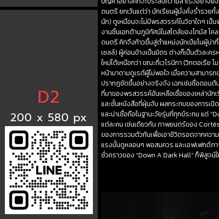
ปัญหาอย่างคิทจะประสบความสำเร็จอย่างยิ่งใ
ดนตรี ยกเว้นแต่ว่า นักเรียนผู้มั่งคั่งร่ำรวยทั
นัก) ดูเหมือนจะไม่มีพรสวรรค์ในวิชาใดๆ เป็นพ
งานชิ้นเอกด้านภูมิทัศน์ในสไตล์ของโทมัส โคล
ดนตรี คิทจึงก้าวขึ้นสู่ตำแหน่งนักเปียโนผู้น่
เซลล์) ผู้ค่อนข้างเป็นมิตร ต่างก็เป็นตัวล
ใหม่ได้เหนือกว่า ขณะที่เวโรนิกา (วิกตอเรีย 
หน้ามาดามดูเรต์ผู้ไม่พอใจ เมื่อความสามารถ
ปรากฏชัดขึ้นอย่างจริงจัง เฉกเช่นชื่อตอนต้นข
ที่มาของพรสวรรค์อันเหลือเชื่อของเหล่านักเ
และชั้นหนังสือที่ฝุ่นจับ ผลกระทบของการเปิด
และน่าเชื่อถือในฐานะวัยรุ่นที่ทุกข์ระทม แ
แต่ละคน เช่นเดียวกัน ภาพยนตร์ของ Cortés ก็
ของการรวมตัวกันเพื่อเอาชีวิตรอดจากความ
แรงนั้นดูหลอนๆ พอสมควร และเอฟเฟกต์ภาพที่ค
ชั่วคราวของ “Down A Dark Hall” ก็พิสูจน์