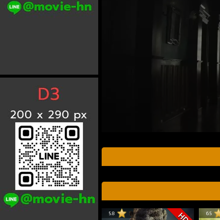
5.8
6.5
HD