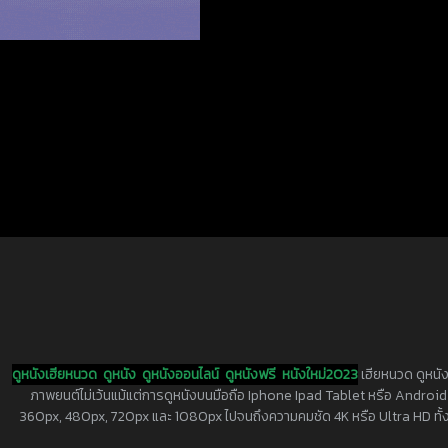
ดูหนังเฮียหนวด
ดูหนัง
ดูหนังออนไลน์
ดูหนังฟรี
หนังใหม่2023
เฮียหนวด ดูหนัง
ภาพยนต์ไม่เว้นแม้แต่การดูหนังบนมือถือ Iphone Ipad Tablet หรือ Android ทุกย
360px, 480px, 720px และ 1080px ไปจนถึงความคมชัด 4K หรือ Ultra HD ทั้งน