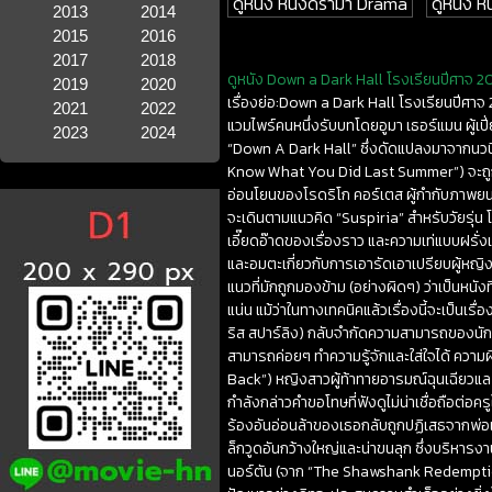
ดูหนัง หนังดราม่า Drama
ดูหนัง หน
2013
2014
2015
2016
2017
2018
ดูหนัง Down a Dark Hall โรงเรียนปีศาจ 20
2019
2020
เรื่องย่อ:Down a Dark Hall โรงเรียนปีศาจ
2021
2022
แวมไพร์คนหนึ่งรับบทโดยอูมา เธอร์แมน ผู้เ
2023
2024
“Down A Dark Hall” ซึ่งดัดแปลงมาจากนวนิ
Know What You Did Last Summer”) จะถูก
อ่อนโยนของโรดริโก คอร์เตส ผู้กำกับภาพยนตร์
จะเดินตามแนวคิด “Suspiria” สำหรับวัยรุ่น โด
เอี๊ยดอ๊าดของเรื่องราว และความเท่แบบฝรั่งเศ
และอมตะเกี่ยวกับการเอารัดเอาเปรียบผู้หญิงเ
แนวที่มักถูกมองข้าม (อย่างผิดๆ) ว่าเป็นหน
แน่น แม้ว่าในทางเทคนิคแล้วเรื่องนี้จะเป็นเ
ริส สปาร์ลิง) กลับจำกัดความสามารถของนักแ
สามารถค่อยๆ ทำความรู้จักและใส่ใจได้ ความผ
Back”) หญิงสาวผู้ท้าทายอารมณ์ฉุนเฉียวแล
กำลังกล่าวคำขอโทษที่ฟังดูไม่น่าเชื่อถือต่อ
ร้องอันอ่อนล้าของเธอกลับถูกปฏิเสธจากพ่อแม่
ล็กวูดอันกว้างใหญ่และน่าขนลุก ซึ่งบริหาร
นอร์ตัน (จาก “The Shawshank Redemption”)