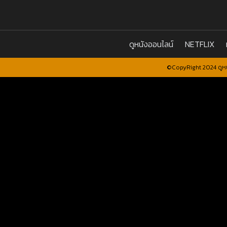
ดูหนังออนไลน์
NETFLIX
©CopyRight 2024 ดูหน