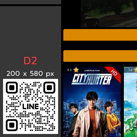
6.3
7.4
HD