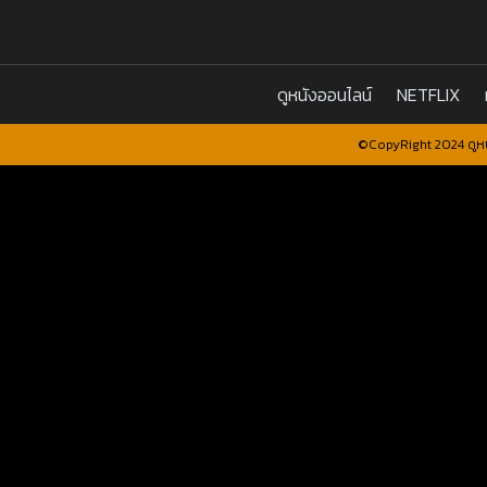
ดูหนังออนไลน์
NETFLIX
©CopyRight 2024 ดูหน