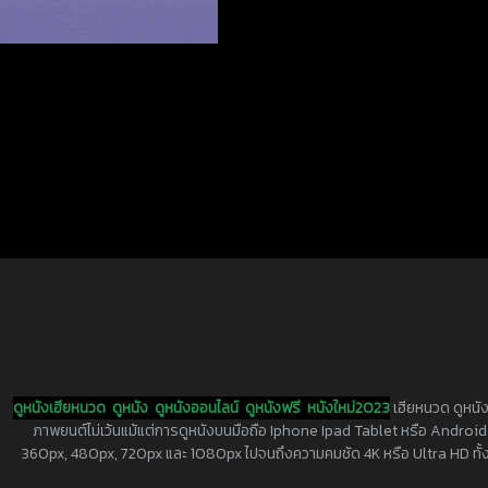
ดูหนังเฮียหนวด
ดูหนัง
ดูหนังออนไลน์
ดูหนังฟรี
หนังใหม่2023
เฮียหนวด ดูหนัง
ภาพยนต์ไม่เว้นแม้แต่การดูหนังบนมือถือ Iphone Ipad Tablet หรือ Android ทุกย
360px, 480px, 720px และ 1080px ไปจนถึงความคมชัด 4K หรือ Ultra HD ทั้งน