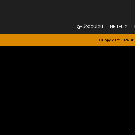
ดูหนังออนไลน์
NETFLIX
©CopyRight 2024 ดูหน