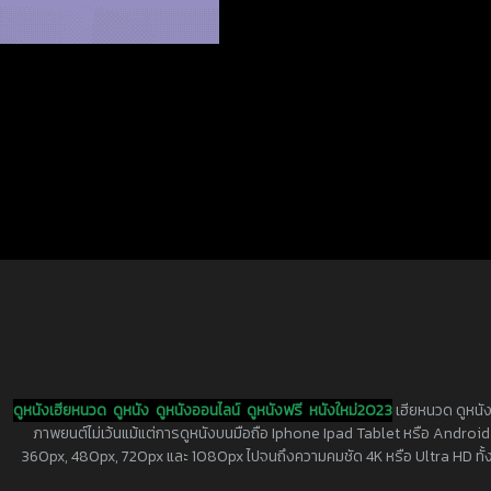
ดูหนังเฮียหนวด
ดูหนัง
ดูหนังออนไลน์
ดูหนังฟรี
หนังใหม่2023
เฮียหนวด ดูหนัง
ภาพยนต์ไม่เว้นแม้แต่การดูหนังบนมือถือ Iphone Ipad Tablet หรือ Android ทุกย
360px, 480px, 720px และ 1080px ไปจนถึงความคมชัด 4K หรือ Ultra HD ทั้งน