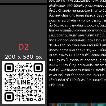
ให้กับพ่อค้ายาเสพย์ติดในพื้นที่ซึ่งก่อเหตุรุ
เพื่อที่พวกเขาจะได้ใช้มันเพื่อจุดประสงค์ขอ
ชื่อเป็น Chappie (และแสดงโดย Sharlto Copl
ขึ้นมาอย่างไม่คาดคิด ในขณะที่เธอและดีออนพ
เมตตา อารมณ์ศิลปิน และความสามารถในการแย
ที่จะให้เขาช่วยวางแผนปล้น ในช่วงเวลานี้ วินเ
โกลาหล การเคลื่อนไหวดังกล่าวจะกำจัดคู่ต่อส
แผนของเขาดูน่าขนลุกพอๆ กับที่เขาสร้างขึ้น
ขาดระหว่างอุดมคติอันสูงส่งของผู้สร้างหรือ
“District 9” มากเท่ากับบางคน แต่มันก็เป็นผ
น่ากลัวของการแบ่งแยกสีผิว “Elysium” เป็
ดูแลสุขภาพถ้วนหน้า แต่กลับทำในลักษณะที่หนัก
สันนิษฐานว่าเป็นการตอบสนองต่อการปฏิเสธภา
District 9) ส่วนใหญ่หลีกเลี่ยงเนื้อหาทางการเม
ตั้งขึ้นที่นี่—เครื่องจักรสามารถพัฒนาจิตส
ภาพยนตร์หลายเรื่องตลอดหลายปีที่ผ่านมา และ 
แอ็กชั่นที่ดังแต่ไม่มีชื่อเป็นส่วนใหญ่ ปัญหา
เปรียบเทียบ