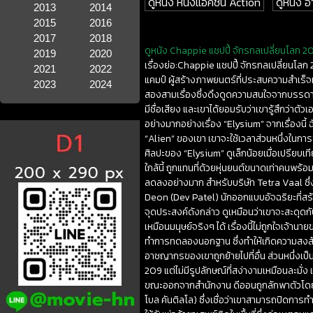
ดูหนัง หนังแอคชั่น Action
ดูหนัง
2013
2014
2015
2016
2017
2018
ดูหนัง Chappie แชปปี้ จักรกลเปลี่ยนโลก 20
2019
2020
เรื่องย่อ:Chappie แชปปี้ จักรกลเปลี่ยนโลก
2021
2022
แคมป์ ผู้สร้างภาพยนตร์ที่ประสบความสำเร็จ
2023
2024
สองสามเรื่องซึ่งดึงดูดความสนใจจากบรรดาแฟ
มีชื่อเสียง และเขาได้ยอมรับว่าเขารู้สึกว่า
อย่างมากอย่างเรื่อง “Elysium” จากเรื่องนี้
“Alien” ของเขา เขาจะใช้เวลาส่วนหนึ่งในก
ศิลปะของ “Elysium” ดูเล็กน้อยเมื่อเปรียบ
ใกล้นี้ ถูกแทนที่ด้วยหุ่นยนต์ขนาดเท่าคนพร้อ
ลดลงอย่างมาก สำหรับบริษัท Tetra Vaal ซึ่งเป
Deon (Dev Patel) นักออกแบบอัจฉริยะที่สร้า
จุดประสงค์ดังกล่าว ดูเหมือนว่าเขาจะสะดุดกับ
เหมือนมนุษย์จริงๆ ได้ เรื่องนี้ไม่ถูกใจเจ้านาย
ทำการทดลองนอกฐาน ซึ่งทำให้เกิดความสงสัยใน
อาชญากรของเขาถูกย้ายไปที่อื่น ส่วนหนึ่งเ
209 แต่ไม่มีรูปลักษณ์ที่สง่างามเหมือนละมั่ง
ขณะออกจากสำนักงาน ดีออนถูกลักพาตัวโดยคนร
โบล คันติลโล) ซึ่งเชื่อว่าเขาสามารถปิดการ