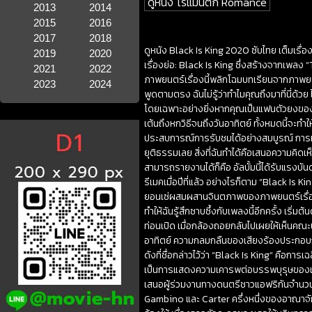
ดูหนัง โรแมนติก Romance
2013
2014
2015
2016
2017
2018
ดูหนัง Black Is King 2020 ซับไทย เต็มเรื่อ
2019
2020
เรื่องย่อ: Black Is King ซึ่งสร้างจากเพล
2021
2022
ภาพยนตร์เรื่องนี้พลิกโฉมบทเรียนจากภาพยนต
2023
2024
พูดตามตรง ฉันไม่รู้ว่าทำไมคุณถึงมาที่นี่ด้ว
โดยเฉพาะอย่างยิ่งหากคุณเป็นแฟนตัวยงของด
เต้นถึงหกวิธีจนถึงวันอาทิตย์ ทั้งหมดนี้จะท
ประสบการณ์การรับชมได้อย่างสมบูรณ์ การทบ
ยุติธรรมเลย สิ่งที่ฉันทำได้คือเสนอความคิด
สามารถรายงานได้ก็คือ อัลบั้มนี้ได้รับแรงบั
รีเมคเมื่อปีที่แล้ว อย่างไรก็ตาม “Black Is Ki
ยอนเซ่ผสมผสานจินตภาพของภาพยนตร์เรื่องน
ทำให้ฉันรู้สึกซาบซึ้งกับเพลงนี้อีกครั้ง เร
ท่อนเปิด เมื่อกล้องถอยกลับไปเผยให้เห็นคณะ
อาทิตย์ ความกลมกลืนของเสียงร้องประกอบ
ดังที่ชื่อกล่าวไว้ว่า “Black Is King” คือกา
เป็นการแสดงความเคารพต่อบรรพบุรุษของเรา
เสนอผู้ร่วมงานทางดนตรีชาวแอฟริกันจำนวนม
Gambino และ Carter ครึ่งหนึ่งของอาณาจัก