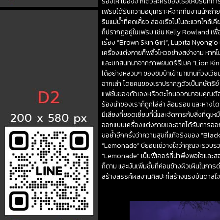
ร้องให้ เนื่องจากตัวละครของเธอให้บริบทการ
เฟรมได้รับความอนุเคราะห์จากทีมงานนักถ่ายภ
ริมแม่น้ำที่คดเคี้ยว ล่องเรือไปในละแวกใกล้เ
ก็ปรากฏอยู่ในเฟรม เช่น Kelly Rowland เพ
เรื่อง “Brown Skin Girl”, Lupita Nyong’o 
เครื่องแต่งกายก็พลิ้วไหวอย่างสง่างาม หากไ
และบทสนทนาจากภาพยนตร์รีเมค “Lion King” ก
ได้อย่างหลวมๆ ของซิมบ้าเข้ามาแทนที่วงเวี
ฉากเล่า โดยคนของเราปรากฏตัวเป็นกษัตริย์
แฟชั่นของตัวเองหรือตะโกนออกมาจนคุณต้อ
ร้องนำของเราก็ถูกไล่ล่า ล้อมรอบ และหางโด
มีเสียงที่ยอดเยี่ยมที่นี่และจัดการกับสิ่งที่
ออกแบบเครื่องแต่งกายและฉากได้รับการออกแ
ขอย้ำอีกครั้งว่าความสุขที่แท้จริงของ “Black 
“Lemonade” บียอนเซ่วางใจว่าคุณจะรวบรวม
“Lemonade” เป็นฟีเจอร์ที่น่าพึงพอใจและสอดค
ก็ตาม และมันเพิ่มชั้นที่ค่อนข้างผิวเผินในการ
สร้างสรรค์ผลงานศิลปะที่สร้างแรงบันดาลใจท