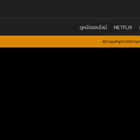
ดูหนังออนไลน์
NETFLIX
©CopyRight 2024 ดูหน