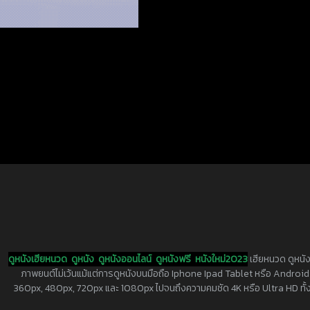
ดูหนังเฮียหนวด
ดูหนัง
ดูหนังออนไลน์
ดูหนังฟรี
หนังใหม่2023
เฮียหนวด ดูหนัง
ภาพยนต์ไม่เว้นแม้แต่การดูหนังบนมือถือ Iphone Ipad Tablet หรือ Android ทุกย
360px, 480px, 720px และ 1080px ไปจนถึงความคมชัด 4K หรือ Ultra HD ทั้งน