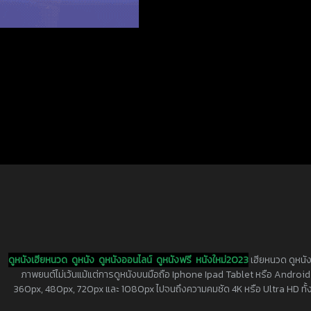
ดูหนังเฮียหนวด
ดูหนัง
ดูหนังออนไลน์
ดูหนังฟรี
หนังใหม่2023
เฮียหนวด ดูหนัง
ภาพยนต์ไม่เว้นแม้แต่การดูหนังบนมือถือ Iphone Ipad Tablet หรือ Android ทุกย
360px, 480px, 720px และ 1080px ไปจนถึงความคมชัด 4K หรือ Ultra HD ทั้งน