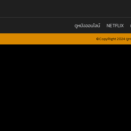
ดูหนังออนไลน์
NETFLIX
©CopyRight 2024 ดูหน