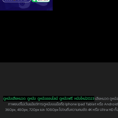
ดูหนังเฮียหนวด
ดูหนัง
ดูหนังออนไลน์
ดูหนังฟรี
หนังใหม่2023
เฮียหนวด ดูหนัง
ภาพยนต์ไม่เว้นแม้แต่การดูหนังบนมือถือ Iphone Ipad Tablet หรือ Android ทุกย
360px, 480px, 720px และ 1080px ไปจนถึงความคมชัด 4K หรือ Ultra HD ทั้งน