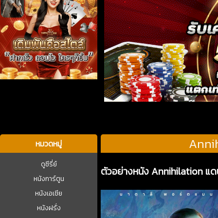
บาคาร่า
Annih
หมวดหมู่
ดูซีรี่ย์
ตัวอย่างหนัง Annihilation แ
หนังการ์ตูน
หนังเอเชีย
หนังฝรั่ง