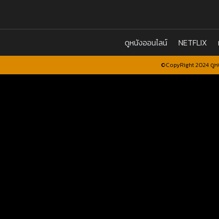
ดูหนังออนไลน์
NETFLIX
©CopyRight 2024 ดูหน