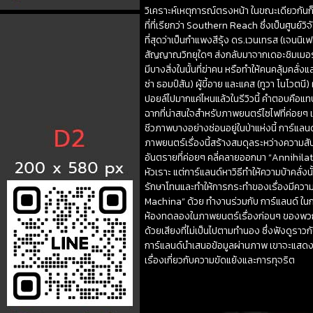
วิเคราะห์เหตุการณ์ตรงหน้า ในขณะเดียวกันก็ทำ
ที่ที่เรียกว่า Southern Reach ซึ่งเป็นศูนย์วิ
ที่สุดว่าเป็นกำแพงสีรุ้ง ดร.เวนเทรส (เจนนิเ
สัญญาณวิทยุใดๆ ส่งกลับมาจากเดอะชิมเมอร์ 
มีบางสิ่งในนั้นที่ฆ่าคน หรือทำให้คนคลุ้มคล
ซ่า ธอมป์สัน) ผู้ขี้อาย และแคส (ทูวา โนโว
ปอยล์ไปมากแค่ไหนแล้วในรีวิวนี้ คำตอบคือแทบจะ
ฉากที่น่าสนใจสำหรับภาพยนตร์ไซไฟที่ค่อยๆ 
ชีวภาพบางอย่างซ่อนอยู่ในป่าแห่งนี้ การ์แลน
ภาพยนตร์เรื่องนี้สร้างสมดุลระหว่างความสับ
อันตรายที่ค่อยๆ คลี่คลายออกมา “Annihil
หัวเราะ แต่การ์แลนด์หาวิธีทำให้ความบ้าคลั่ง
รักษาโทนและทำให้การกระทำของเรื่องมีความสมจ
Machina” ด้วย ทำงานร่วมกับ การ์แลนด์ ในการ
ห้องทดลองในภาพยนตร์เรื่องก่อนๆ ของพวกเข
ด้วยเสียงที่ไม่เป็นไปตามทำนอง ซึ่งฟังดูราวก
การ์แลนด์นำเสนอข้อมูลผ่านภาพ เขาจะแสดงให้
เรื่องเกี่ยวกับความขัดแย้งและการทุจริต