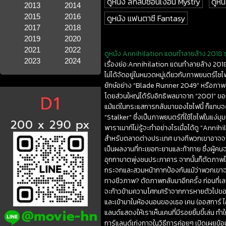
ดูหนัง ลึกลับซ่อนเงื่อน Mystry
ดูหน
2013
2014
2015
2016
ดูหนัง แฟนตาซี Fantasy
2017
2018
2019
2020
2021
2022
ดูหนัง Annihilation แดนทำลายล้าง 2018 ซั
2023
2024
เรื่องย่อ:Annihilation แดนทำลายล้าง 2018
ไม่ได้จัดอยู่ในหมวดหมู่เดียวกับภาพยนตร์ไซ
ยักษ์อย่าง “Blade Runner 2049” หรือภาพย
โดยส่วนใหญ่ได้รับอิทธิพลมาจาก “2001” ของ
แม้แต่ในกระแสการกลับมาของไซไฟนี้ ก็แทบ
“Stalker” ซึ่งเป็นภาพยนตร์ที่ใช้ไซไฟในแง
พาราเมาท์ไม่รู้จะทำอย่างไรเมื่อได้ดู “Annih
สำหรับตลาดต่างประเทศ บางทีพวกเขาอาจจะย
เป็นผลงานที่ทะเยอทะยานและท้าทาย ซึ่งผู้ค
อุกกาบาตพุ่งชนประภาคาร จากนั้นก็ตัดภาพไ
กระจกและสวมหน้ากากป้องกันแม้ว่าพวกเขาจะไม
ทางชีวภาพ? ตัดภาพกลับมาอีกครั้ง ก่อนที่เลน
จะก้าวข้ามความโศกเศร้าจากการหายตัวไปของสาม
และเข้ามาในห้องนอนของเธอ เคน (ออสการ์ ไอแ
แลนด์แสดงให้เราเห็นเคนที่มีรอยยิ้มขี้เล่น ท
การ์แลนด์เก่งกาจในวิธีการค่อยๆ เปิดเผยข้