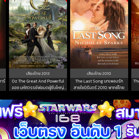
เสียงไทย
2013
เสียงไทย
2010
าร์
Oz The Great And Powerful
The Last Song บทเพลงรัก
Th
ออซ มหัศจรรย์พ่อมดผู้ยิ่งใหญ่
สายใยนิรันดร์ 2010 พากย์ไทย
2013 พากย์ไทย