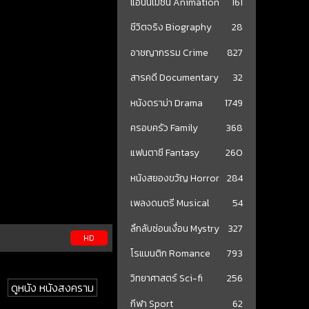
แอนนิเมชั่น Animation
161
ชีวิตจริง Biography
28
อาชญากรรม Crime
827
สารคดี Documentary
32
หนังดราม่า Drama
1749
ครอบครัว Family
368
แฟนตาซี Fantasy
260
หนังสยองขวัญ Horror
284
เพลงดนตรี Musical
54
ลึกลับซ่อนเงื่อน Mystry
327
HD
โรแมนติก Romance
793
วิทยาศาสตร์ Sci-fi
256
ดูหนัง หนังสงคราม
กีฬา Sport
62