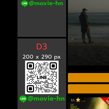
6.3
H