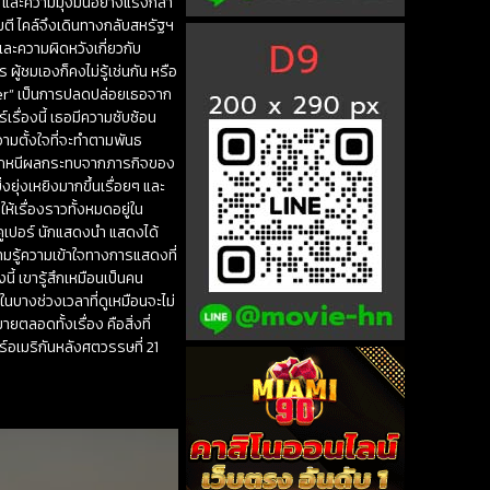
ทำ และความมุ่งมั่นอย่างแรงกล้า
จมตี ไคล์จึงเดินทางกลับสหรัฐฯ
และความผิดหวังเกี่ยวกับ
ู้ชมเองก็คงไม่รู้เช่นกัน หรือ
her” เป็นการปลดปล่อยเธอจาก
ื่องนี้ เธอมีความซับซ้อน
ความตั้งใจที่จะทำตามพันธ
จหลีกหนีผลกระทบจากภารกิจของ
ยุ่งเหยิงมากขึ้นเรื่อยๆ และ
ำให้เรื่องราวทั้งหมดอยู่ใน
 คูเปอร์ นักแสดงนำ แสดงได้
วามรู้ความเข้าใจทางการแสดงที่
้ เขารู้สึกเหมือนเป็นคน
ในบางช่วงเวลาที่ดูเหมือนจะไม่
ยตลอดทั้งเรื่อง คือสิ่งที่
์อเมริกันหลังศตวรรษที่ 21