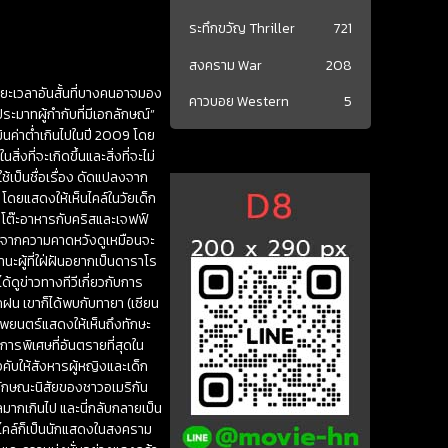
ระทึกขวัญ Thriller
721
สงคราม War
208
ะยะเวลาอันสั้นที่บางคนอาจมอง
คาวบอย Western
5
ประมาทผู้กำกับที่มีเอกลักษณ์”
มินค่าต่ำเกินไปในปี 2009 โดย
งที่จะเกิดขึ้นและสิ่งที่จะไม่
ใช้เป็นชื่อเรื่อง ดัดแปลงจาก
ก โดยแสดงให้เห็นไคล์ในวัยเด็ก
บนโต๊ะอาหารกับคริสและเจฟฟ์
ดันจากความคาดหวังดูเหมือนจะ
นะผู้ที่ใฝ่ฝันอยากเป็นดาราโร
้ดูข่าวทางทีวีเกี่ยวกับการ
ฝน เขาก็ได้พบกับทายา (เซียน
พยนตร์แสดงให้เห็นถึงทักษะ
ติการพิเศษที่อันตรายที่สุดใน
คับให้สังหารผู้หญิงและเด็ก
ะลักษณะนิสัยของชาวอเมริกัน
ผลมากเกินไป และนี่กลับกลายเป็น
และไคล์ก็เป็นนักแสดงในสงคราม