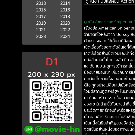
ดูหนัง หนังแอคชั่น Action
2013
2014
2015
2016
2017
2018
ดูหนัง American Sniper อเมริก
2019
2020
เรื่องย่อ:American Sniper อเ
2021
2022
ว่าน่าตกใจหลังจาก “Jersey Boys
2023
2024
ด้วยการแสดงให้เห็นว่านี่คือผล
เปิดเรื่องด้วยฉากตัดสินใจที่ตึง
เกิดขึ้นได้อย่างชัดเจนและน่าทึ่
หนังสือเล่มนั้นโดย เจสัน ดีน ฮ
และวัยหนุ่ม เหตุการณ์การกลั่น
น้องชายของเขา เกี่ยวกับการแส
กดดันเด็กชายทั้งสอง และในฉาก
ดีโอ ทุกอย่างเปลี่ยนไปเมื่อคริ
โจมตีสถานทูตสหรัฐฯ ในแทนซาเน
นา มิลเลอร์) ภรรยาในอนาคตขอ
ของเขาในด้านนี้ได้อย่างน่าทึ่ง 
ประวัติศาสตร์กองทัพเรือสหรัฐ
นั้น ค่อนข้างเรียบง่าย ไม่ซับ
เป็นหนึ่งในธีมสำคัญของอีสต์วูด
จุดแข็งอย่างหนึ่งของภาพยนตร์เร