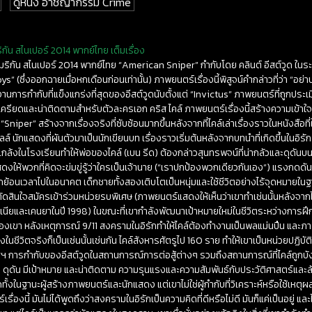
ดูหนัง อาชญากรรม Crime
ัน สไนเปอร์ 2014 พากย์ไทย เต็มเรื่อง
มริกัน สไนเปอร์ 2014 พากย์ไทย “American Sniper” กำกับโดย คลินต์ อีสต์วูด ในร
” (ซึ่งออกฉายเมื่อหกเดือนก่อนเท่านั้น) ภาพยนตร์เรื่องนี้พิสูจน์คำกล่าวที่ว่า “อย่า
งานการกำกับที่แข็งแกร่งที่สุดของอีสต์วูดนับตั้งแต่ “Invictus” ภาพยนตร์ที่ถูกประเ
เครียดและน่าติดตามสำหรับตัวละครเอก คริส ไคล์ ภาพยนตร์เรื่องนี้สร้างความเข้าใจในสิ่
ง “Sniper” สร้างจากเรื่องจริงที่ซับซ้อนมากขึ้นหลังจากที่ไคล์เล่าเรื่องราวในหนังสือที่
อลล์ นักแสดงที่ผันตัวมาเป็นนักเขียนบท เรื่องราวเริ่มต้นหลังจากบทนำที่เกิดขึ้นในอิรั
แกล้งในโรงเรียนทำให้พ่อของไคล์ (เบน รีด) ต้องกล่าวสุนทรพจน์ที่น่ากลัวและดุดัน
ดงให้พวกที่คิดจะข่มขู่รู้ว่าใครเป็นเจ้านาย (“เราปกป้องพวกเดียวกันเอง”) แรงกด
ย้อนเวลาไปในอนาคต เด็กชายทั้งสองเติบโตเป็นหนุ่มและใช้ชีวิตอย่างไร้จุดหมายในฐา
สตัดสินใจสมัครเข้าร่วมหน่วยรบพิเศษ (ภาพยนตร์แสดงให้เห็นว่าเขาทำเช่นนั้นหลังจากได
ียและเคนยาในปี 1998) ในขณะที่เขากำลังพัฒนาเป้าหมายใหม่ในชีวิตระหว่างการฝึก
งเขา หลังเหตุการณ์ 9/11 สงครามในอิรักทำให้ไคล์ต้องทำงานเป็นพลแม่นปืน และภา
ซึ่งในชีวิตจริงก็เป็นเช่นนั้นเช่นกัน ไคล์สังหารศัตรูไป 160 ราย ทำให้เขาเป็นหน่วยปฏิบั
ฯ การกำกับของอีสต์วูดในสถานการณ์การต่อสู้ต่างๆ รวมถึงสถานการณ์ที่ไคล์ถูกบัง
ซ้อน ดุดัน มีเป้าหมาย และน่าติดตาม ความรุนแรงและความสัมพันธ์กับประวัติศาสตร์แล
ทั้งในฐานะผู้สร้างภาพยนตร์และนักแสดง แต่เขาไม่ใช่ผู้กำกับที่วิเคราะห์หรือใช้เหตุ
ื่องนี้ มันไม่ได้พูดถึงว่าสงครามในอิรักเป็นความคิดที่ดีหรือไม่ดี มันก็แค่เป็นอยู่ 