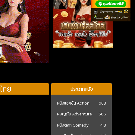
์ไทย
ประเภทหนัง
หนังแอคชั่น Action
963
ผจญภัย Adventure
586
หนังตลก Comedy
413