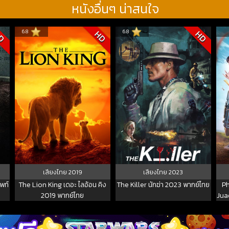
หนังอื่นๆ น่าสนใจ
6.8
6.8
D
HD
HD
เสียงไทย
2019
เสียงไทย
2023
พท์
The Lion King เดอะ ไลอ้อน คิง
The Killer นักฆ่า 2023 พากย์ไทย
Ph
2019 พากย์ไทย
Juad