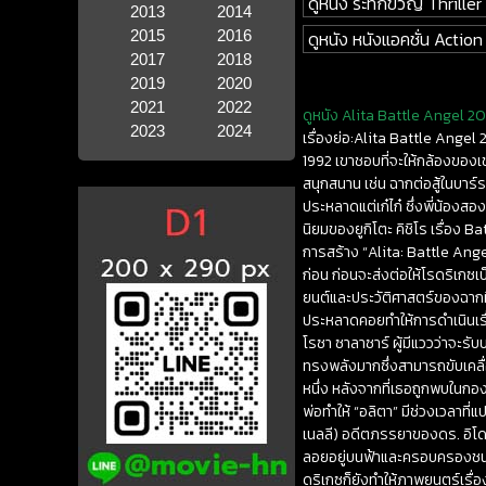
ดูหนัง ระทึกขวัญ Thriller
2013
2014
2015
2016
ดูหนัง หนังแอคชั่น Action
2017
2018
2019
2020
2021
2022
ดูหนัง Alita Battle Angel 201
2023
2024
เรื่องย่อ:Alita Battle Angel 
1992 เขาชอบที่จะให้กล้องของเ
สนุกสนาน เช่น ฉากต่อสู้ในบาร
ประหลาดแต่เก๋ไก๋ ซึ่งพี่น้องส
นิยมของยูกิโตะ คิชิโร เรื่อง B
การสร้าง “Alita: Battle Angel
ก่อน ก่อนจะส่งต่อให้โรดริเกซ
ยนต์และประวัติศาสตร์ของฉากที่
ประหลาดคอยทำให้การดำเนินเรื่อ
โรซา ซาลาซาร์ ผู้มีแววว่าจะรับบ
ทรงพลังมากซึ่งสามารถขับเคลื่อ
หนึ่ง หลังจากที่เธอถูกพบในกอ
พ่อทำให้ “อลิตา” มีช่วงเวลาที
เนลลี) อดีตภรรยาของดร. อิโด 
ลอยอยู่บนฟ้าและครอบครองชนชั
ดริเกซก็ยังทำให้ภาพยนตร์เรื่