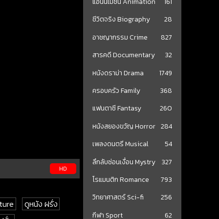
แอนนิเมชั่น Animation
161
ชีวิตจริง Biography
28
อาชญากรรม Crime
827
สารคดี Documentary
32
หนังดราม่า Drama
1749
ครอบครัว Family
368
แฟนตาซี Fantasy
260
หนังสยองขวัญ Horror
284
เพลงดนตรี Musical
54
ลึกลับซ่อนเงื่อน Mystry
327
HD
โรแมนติก Romance
793
วิทยาศาสตร์ Sci-fi
256
ture
ดูหนัง ฝรั่ง
กีฬา Sport
62