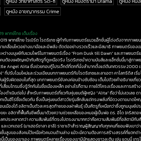
ดูหนัง วิทยาศาสตร์ Sci-fi
ดูหนัง หนังดราม่า Drama
ดูหนัง หนัง
ดูหนัง อาชญากรรม Crime
9 พากย์ไทย เต็มเรื่อง
2019 พากย์ไทย โรเบิร์ต โรดริเกซ ผู้กำกับภาพยนตร์แนวแอ็กชั่นผู้โด่งดังจากภาพยนต
ขาเคลื่อนไหวอย่างเบามือและมีพลัง ตัดต่ออย่างรวดเร็วและมีสมาธิ ภาพยนตร์ของเ
์ระหว่างมนุษย์กับแวมไพร์ในภาพยนตร์เรื่อง “From Dusk till Dawn” และภาพยนตร์แฟ
องคนต้องเผชิญหน้ากับศัตรูที่ดูเหนือจริง โรดริเกซนำความมันส์และแอ็กชั่นนี้มาสู
attle Angel Alita ซึ่งช่วยกอบกู้โปรเจ็กต์ที่ตกที่นั่งลำบากตั้งแต่ต้นทศวรรษ 2000
” ที่ปรับโฉมใหม่และร่วมเขียนบทภาพยนตร์กับโรดริเกซและลาเอตา คาโลกริดิส เริ่มโป
เป็นผู้รับผิดชอบในที่สุด บทภาพยนตร์ยังคงค่อนข้างซับซ้อน เต็มไปด้วยคำอธิบายเกี
เสื่อมโทรมซึ่งรู้จักกันในชื่อเมืองเหล็ก อย่างไรก็ตาม ภายใต้โครงเรื่องและการสร้าง
งดำเนินต่อไป สำหรับภาพยนตร์เกี่ยวกับหุ่นยนต์ผู้หญิง “Alita” ถือว่าไม่เลวเลย ด
ทเป็นฮีโร่ชื่อเดียวกัน ซึ่งเป็นหุ่นยนต์สาววัยรุ่นลึกลับแต่ทรงพลังที่มีดวงตาขนาดใหญ
นเมืองได้ อลิตาเป็นตัวละครสุดท้ายของเผ่าพันธุ์ เป็นศัตรูที่เหนือกว่าซึ่งถูกมนุษย
งขยะ อลิตาก็ฟื้นคืนชีพขึ้นมาด้วยความช่วยเหลือของหมอผู้เป็นพ่อ ดร. อิโด (คริสต
่แปลกประหลาดกว่า ความสัมพันธ์ที่ตรงไปตรงมามากกว่าคือความสัมพันธ์ที่อลิตามีกับศั
และเวกเตอร์ (มาเฮอร์ชาลา อาลี) ราชาเจ้าสำราญผู้สัญญากับทุกคนที่ยอมฟังเขาว่าเข
้นสูงของสังคมไว้เหนือหัวคนจนด้านล่าง แม้จะมีความต้องการสร้างสรรค์ที่แตกต่า
องนี้เป็นของเขาเอง ภาพยนตร์หลายเรื่องของเขามีนักแสดงชาวละติน เช่น แดนนี่ เทร