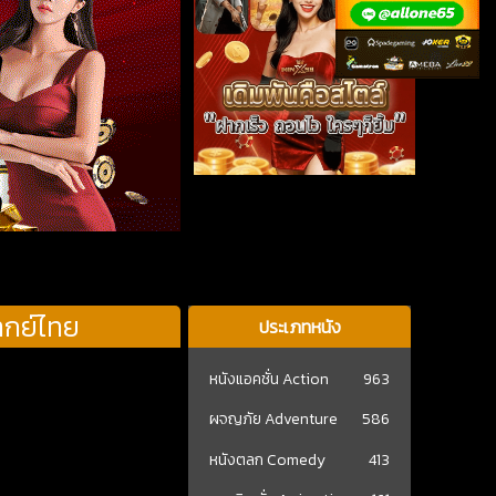
ากย์ไทย
ประเภทหนัง
หนังแอคชั่น Action
963
ผจญภัย Adventure
586
หนังตลก Comedy
413