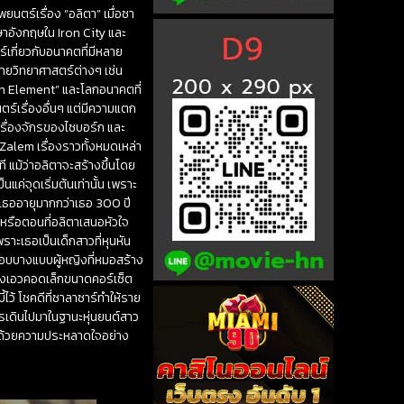
นตร์เรื่อง “อลิตา” เมื่อซา
าอังกฤษใน Iron City และ
กี่ยวกับอนาคตที่มีหลาย
ยายวิทยาศาสตร์ต่างๆ เช่น
th Element” และโลกอนาคตที่
ร์เรื่องอื่นๆ แต่มีความแตก
ครื่องจักรของไซบอร์ก และ
ใน Zalem เรื่องราวทั้งหมดเหล่า
าที แม้ว่าอลิตาจะสร้างขึ้นโดย
แค่จุดเริ่มต้นเท่านั้น เพราะ
ล้วเธออายุมากกว่าเธอ 300 ปี
ต หรือตอนที่อลิตาเสนอหัวใจ
พราะเธอเป็นเด็กสาวที่หุนหัน
นบอบบางแบบผู้หญิงที่หมอสร้าง
มถึงเอวคอดเล็กขนาดคอร์เซ็ต
ว้ โชคดีที่ซาลาซาร์ทำให้ราย
ารเดินไปมาในฐานะหุ่นยนต์สาว
อด้วยความประหลาดใจอย่าง