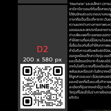
“Machete” และอเล็กซา เวกาและ
ลาร์ซาร์ชาวอเมริกันเชื้อสาย
ได้ยินนักแสดงประกอบบางคนพูด
ภาษาถือเป็นเรื่องที่หายาก เว
ความแตกต่างทางกายภาพระหว่าง
มอมแมมและสกปรกในหลายภาษาใน “
ต่างเพียงพอที่จะแยกแยะออกจาก
ทำให้สถานที่แห่งนี้มีสนามโรลเลอ
นี้เชื่อมโยงกันซึ่งทำให้บทภาพยน
คำนึงถึงการเสริมพลังสตรีนิยม แ
เธอดูเหมือนเด็กสาววัยรุ่น เธอจ
และเป็นไซบอร์กมาก ทั้งสองมีช่
เทคโนโลยีโบราณที่ไม่เหมือนใครข
พลันแล่นหรือเปล่า ในอีกฉากหนึ
ให้ลูกสาวของเขา (ไม่แปลกเลย!
และหน้าอกที่แข็งแรงซึ่งท้าทา
ละเอียดที่ยุ่งยากเหล่านี้ดูรา
วัยรุ่นที่ไม่แน่ใจในร่างกา
แท้จริง