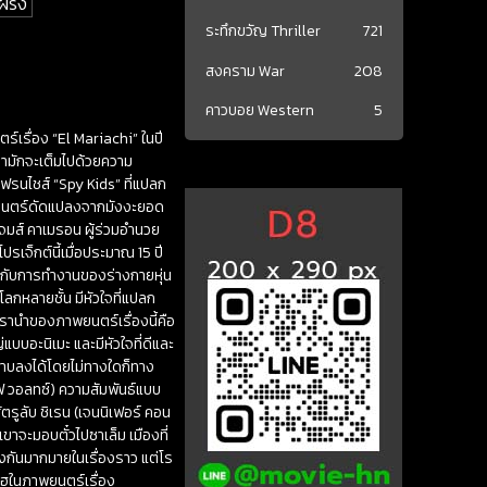
ฝรั่ง
ระทึกขวัญ Thriller
721
สงคราม War
208
คาวบอย Western
5
ร์เรื่อง “El Mariachi” ในปี
ขามักจะเต็มไปด้วยความ
รนไชส์ ​​“Spy Kids” ที่แปลก
่ภาพยนตร์ดัดแปลงจากมังงะยอด
 เจมส์ คาเมรอน ผู้ร่วมอำนวย
รเจ็กต์นี้เมื่อประมาณ 15 ปี
่ยวกับการทำงานของร่างกายหุ่น
โลกหลายชั้น มีหัวใจที่แปลก
ารานำของภาพยนตร์เรื่องนี้คือ
่แบบอะนิเมะ และมีหัวใจที่ดีและ
์ปราบลงได้โดยไม่ทางใดก็ทาง
อฟ วอลทซ์) ความสัมพันธ์แบบ
ตรูลับ ชิเรน (เจนนิเฟอร์ คอน
าจะมอบตั๋วไปซาเล็ม เมืองที่
งกันมากมายในเรื่องราว แต่โร
โฮในภาพยนตร์เรื่อง