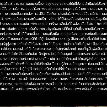
แดริล ซาบาราในภาพยนตร์เรื่อง “Spy Kids” และแนวโน้มนี้ยังคงดำเนินต่อไปในภาพย
เปรูได้รับโอกาสในการแสดงนำในภาพยนตร์งบประมาณสูง เขาใส่ป้ายภาษาสเปนและภาษ
ภาษาสเปนเป็นฉากหลัง การได้ยินหรือเห็นภาษาสเปนในภาพยนตร์นิยายวิทยาศาสตร์เ
้นแต่ว่าภาพยนตร์จะมาจากละตินอเมริกา “Alita” ได้รับแรงบันดาลใจจากแหล่งข้อมูลนิ
คนรวยและคนจนใน “Metropolis” หญิงสาวลึกลับที่มีพลังเหลือเชื่อใน “The Fif
Blade Runner” เป็นต้น Iron City เป็นสถานที่ที่คล้ายกับที่เราเคยเห็นในภาพยนต
กัน เช่น การทำให้สังคมเสื่อมทรามพอที่จะมีฆาตกรต่อเนื่อง และการขโมยชิ้นส่วนเ
ร์ดาร์บี้แบบกลาดิเอเตอร์ที่ทำให้ผู้หวังจะเป็น Iron City มีโอกาสเดียวที่จะได้เข้าไป
ตร์ดูยุ่งยาก แต่ก็ไม่ทำให้เบื่อเลย ฉากแอ็กชั่นบางฉากมักจะเกิดขึ้นในเวลาเพียงไม่กี่น
ต่ข้อความบางส่วนก็ขัดข้องต่อระบบชายเป็นใหญ่ในโลกเก่า หมอที่ดูเป็นพ่อเป็นแม่เป็น
ึงหลงรักฮิวโก (คีน จอห์นสัน) เด็กผู้ชายวัยรุ่นที่เป็นมนุษย์ ไม่สนใจหรอกว่าจริงๆ แ
วงเวลาน่ารักๆ ร่วมกัน แต่ช่วงเวลาอื่นๆ เช่น ตอนที่ฮิวโกแนะนำให้เธอรู้จักช็อกโกแล
องเธอให้ฮิวโกเพื่อที่เขาจะได้ไปที่ซาเล็ม ให้ความรู้สึกแบบย้อนยุคมาก ทั้งหมดนี้เป็นเ
่ง หลังจากการต่อสู้ที่ดุเดือดกับไซบอร์กตัวใหญ่ที่ชั่วร้าย อลิตาต้องแลกร่างกายอั
) กับร่างกายระดับนักรบที่สอดคล้องกับภาพที่เธอมีต่อตัวเอง วิสัยทัศน์ดังกล่าวรว
ยแรงโน้มถ่วง 300 ปีผ่านไปหลังจากการล่มสลายและเรายังคงรักษาสัดส่วนขนาดบาร์บี้ไ
บรื่นด้วยการแสดงที่จริงจังซึ่งจับภาพการเคลื่อนไหว เธอเอนกายเข้าหาความอึดอัดในก
ยใหม่ของเธอและค้นพบศักยภาพและขีดจำกัดของมัน เธอสำรวจสภาพแวดล้อมใหม่ของเธ