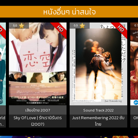
หนังอื่นๆ น่าสนใจ
6.8
6.9
6.
D
HD
HD
เสียงไทย
2007
Sound Track
2022
rld
Sky Of Love | รักเรานิรันดร
Just Remembering 2022 ซับ
OM
กซ์
(2007)
ไทย
2)