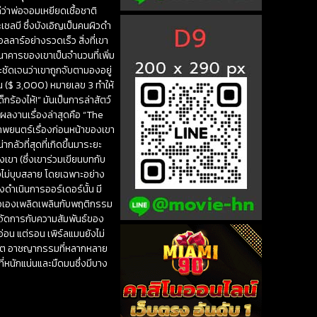
ีว่าพ่อจอมเหยียดเชื้อชาติ
เชลบี ซึ่งบังเอิญเป็นคนผิวดำ
ลลาร์อย่างรวดเร็ว สิ่งที่เขา
นาคารของเขาเป็นจำนวนที่เพิ่ม
ละชัดเจนว่าเขาถูกจับตามองอยู่
น ($ 3,000) หมายเลข 3 ทำให้
กร้องไห้!” มันเป็นการล่าสัตว์
ีผลงานเรื่องล่าสุดคือ “The
 ภาพยนตร์เรื่องก่อนหน้าของเขา
กลัวที่สุดที่เกิดขึ้นมาระยะ
เขา (ซึ่งเขาร่วมเขียนบทกับ
งไม่บุบสลาย โดยเฉพาะอย่าง
ังดำเนินการออร์เดอร์นั้น มี
่าตัวเองเพลิดเพลินกับพฤติกรรม
จัดการกับความสัมพันธ์ของ
อน แต่รอน เพิร์ลแมนยังไม่
ลียต อาชญากรรมที่หลากหลาย
ี่หนักแน่นและมืดมนซึ่งมีบาง