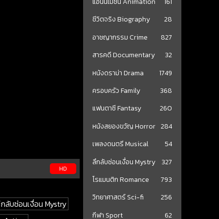
แอนนิเมชั่น Animation
161
ชีวิตจริง Biography
28
อาชญากรรม Crime
827
สารคดี Documentary
32
หนังดราม่า Drama
1749
ครอบครัว Family
368
แฟนตาซี Fantasy
260
หนังสยองขวัญ Horror
284
เพลงดนตรี Musical
54
ลึกลับซ่อนเงื่อน Mystry
327
HD
โรแมนติก Romance
793
วิทยาศาสตร์ Sci-fi
256
ึกลับซ่อนเงื่อน Mystry
กีฬา Sport
62