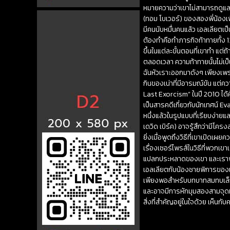
หมายความว่าเขาไม่สามารถดูแลไม
(ทอม โบเวอร์) ของสองพี่น้องเ
มีคนนับหมื่นคนแล้ว เอลเลียตเป็
ต้องทำคือทำภารกิจท้าทายทั้ง 1
ขึ้นในแต่ละขั้นตอนที่เขาทำ แต่
ตลอดเวลา ความท้าทายนั้นไม่เป
ฉันหัวเราะออกมาดังๆ เพียงเพราะ
กินของเน่าที่มีอารมณ์ขัน แต่
Last Exorcism” ในปี 2010 ได้ค
เป็นสารคดีเกี่ยวกับนักเทศน์ Ev
หนึ่งแล้วในรูปแบบที่เรียบง่า
เดวิด เบิร์ค) อาจรู้สึกว่าม
ยิ่งเมื่อพูดถึงวิธีที่เขาเปิดเผ
เรื่องเซอร์ไพรส์ในวิธีที่พวกเ
แปลกประหลาดของเขา และเราพบ
เอลเลียตกับน้องชายพิการของเ
เพียงพอสำหรับบทบาทสมทบเล็ก
และอาจมีการหักมุมสองสามจุดมาก
สิ่งที่สำคัญอยู่ในใจด้วย เห็นกับ