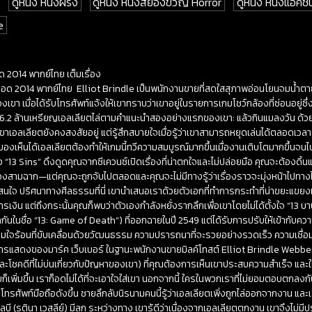
ดูหนัง หนังฝรั่ง
ดูหนัง หนังสยองขวัญ Horror
ดูหนัง หนังแอคชั
e
อด 2014 พากย์ไทย เต็มเรื่อง
นไม่รอด 2014 พากย์ไทย Elliot Brindle เป็นพนักงานขายที่สดใสสุภาพอ่อนโยนจมน้ำ
เขา เมื่อได้รับโทรศัพท์แจ้งให้เขาทราบว่าเขาอยู่ในรายการเกมโชว์กล้องที่ซ่อนอยู่ซ
า 6.2 ล้านเหรียญเอลเลียตไล่ตามคำแนะนำสองอย่างแรกของเขา: แล้วกินแมลงวัน ด้ว
อลเลียตยังคงสงสัยอยู่ แต่รู้สึกสบายใจเมื่อรู้ว่าเขาสามารถหยุดเล่นได้ตลอดเวลา 
มองเห็นได้เอลเลียตต้องทำให้เกมนี้ทวีความสมบูรณ์มากขึ้นเมื่องานเติบโตมากขึ้นจนไป
้ง “13 Sins” ดึงดูดคุณจากซีเควนซ์เปิดเรื่องที่น่าตกใจและไม่ปล่อยมือ คุณจะต้อง
องสามฉาก—แต่คุณจะถูกจับไปตลอดและคุณจะไม่มีทางรู้ว่าเรื่องราวจะมุ่งหน้าไปทางไห
นใจ ปริศนาทางศีลธรรมที่นี่ เขานำเสนอเราด้วยตัวเอกที่ทำการกระทำที่น่าขยะแขยงแล
ารเงิน แต่ถึงกระนั้นคุณก็พบว่าตัวเองกำลังหยั่งรากลึกเพื่อเขาโดยไม่ได้ตั้งใจ “13
้จักกันในชื่อ “13: Game of Death”) ที่ออกฉายในปี 2549 แต่ได้รับการปรับให้เข้ากั
ามใจร้อนที่ขับเคลื่อนด้วยวัฒนธรรม ความปรารถนาที่จะรวยอย่างรวดเร็ว ความเชื่
ารแสดงของมาร์ค เว็บเบอร์ ในฐานะพนักงานขายมิลค์โทสต์ Elliot Brindle Webber 
(และโชคดีที่ไม่บ่นเกี่ยวกับปัญหาของเขา) ที่คุณต้องการเห็นเขาประสบความสำเร็จ และใ
็เพิ่มขึ้น เราก็อดไม่ได้ที่จะเอาใจใส่เขา นอกจากนี้ ใครในพวกเราที่ไม่ยอมตอบตกลงกั
โทรศัพท์มือถือดังขึ้น ชายลึกลับนิรนามคนนี้รู้ว่าเอลเลียตเพิ่งถูกไล่ออกจากงาน และ
เชลบี (รูตินา เวสลีย์) มีลูก ระหว่างทาง เขารู้ดีว่าเนื่องจากเอลเลียตตกงาน เขาจึงไม่มี