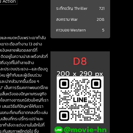
่น Action
ระทึกขวัญ Thriller
721
สงคราม War
208
คาวบอย Western
5
ตายและหมดหวังเพราะเขากำลัง
ึ่งเขาจะต้องทำงาน 13 อย่าง
ยเงินหลายพันดอลลาร์ที่
ติดอยู่ในความน่าสะพรึงกลัวที่
ถึงจุดที่ไม่ทำลายล้าง
ดิ้นและประจบประแจง—และต้องดู
น ผู้กำกับและผู้เขียนร่วม
ะน่ากลัวมากขึ้นเรื่อย ๆ
 บาป” เป็นการรีเมคภาพยนตร์ไทย
บความสิ้นหวังของปัญหาเศรษฐกิจ
อมโยงทางอารมณ์ส่วนใหญ่ที่เรา
เสนอวิธีแก้ปัญหาให้กับเรา
นขณะที่เกมที่เขาตกลงที่จะเล่น
บเสียงที่กระปรี้กระเปร่าและ
เขากำลังจะแต่งงานในอีกไม่กี่
ประกันสุขภาพอีกต่อไป ซึ่ง