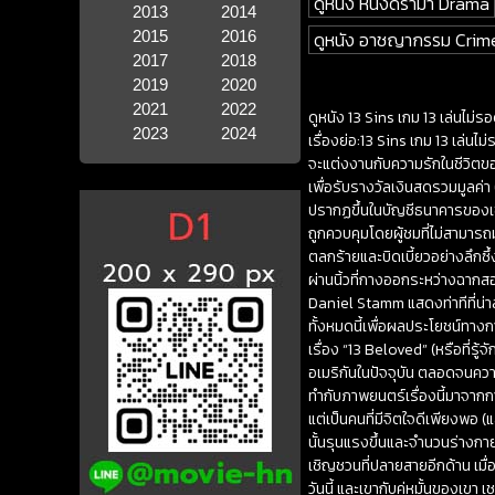
ดูหนัง หนังดราม่า Drama
2013
2014
2015
2016
ดูหนัง อาชญากรรม Crim
2017
2018
2019
2020
2021
2022
ดูหนัง 13 Sins เกม 13 เล่นไม่ร
2023
2024
เรื่องย่อ:13 Sins เกม 13 เล่
จะแต่งงานกับความรักในชีวิตของ
เพื่อรับรางวัลเงินสดรวมมูลค่
ปรากฏขึ้นในบัญชีธนาคารของเขาเ
ถูกควบคุมโดยผู้ชมที่ไม่สามารถ
ตลกร้ายและบิดเบี้ยวอย่างลึกซึ
ผ่านนิ้วที่กางออกระหว่างฉากส
Daniel Stamm แสดงท่าทีที่น่าส
ทั้งหมดนี้เพื่อผลประโยชน์ทางก
เรื่อง “13 Beloved” (หรือที่รู
อเมริกันในปัจจุบัน ตลอดจนคว
ทำกับภาพยนตร์เรื่องนี้มาจากก
แต่เป็นคนที่มีจิตใจดีเพียงพอ 
นั้นรุนแรงขึ้นและจำนวนร่างกายก
เชิญชวนที่ปลายสายอีกด้าน เมื่อ
วันนี้ และเขากับคู่หมั้นของเขา 