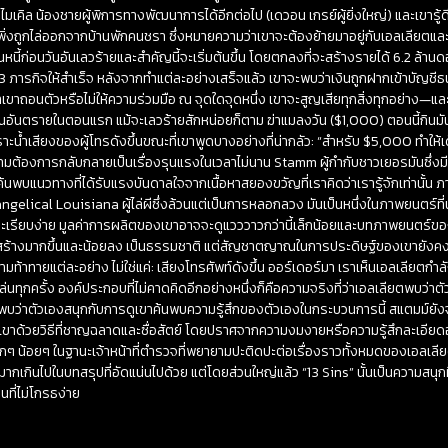
เคิล น้องชายผู้พิการทางพัฒนาการได้อีกต่อไป (เดวอน เกรย์ผู้ยิ่งใหญ่) และเขารู้ด
พิ่งถูกไล่ออกจากบ้านพักคนชรา ซึ่งหมายความว่าเขาจะต้องย้ายมาอยู่กับเอลเลียตและ
นหนี้ก่อนวันอันเลวร้ายและสำคัญนี้จะเริ่มต้นขึ้น โดยตกลงที่จะสร้างรายได้ 6.2 ล้านดอ
3 ภารกิจให้สำเร็จ หลังจากทำแต่ละอย่างเสร็จแล้ว เขาจะพบว่าเงินถูกฝากเข้าบัญชีธ
ถ้าเขาถอนตัวหรือไม่ให้ความร่วมมือ ณ จุดใดจุดหนึ่ง เขาจะสูญเสียทุกสิ่งทุกอย่าง—แ
็นอันตรายในตอนแรก แม้จะเลวร้ายสักหน่อยก็ตาม ฆ่าแมลงวัน ($1,000) ตอนนี้กินมั
น้ำเสียงของผู้โทรดังขึ้นขณะที่เขาพูดบางอย่างที่น่ากลัว: “สำหรับ $5,000 ทำให้เด็
ความต้องการกลับกลายเป็นเรื่องรุนแรงในเวลาไม่นาน Stamm ผู้กำกับชาวเยอรมันซึ่งม
้นพบแนวทางที่ได้รับแรงบันดาลใจจากเนื้อหาสยองขวัญที่เราคิดว่าเรารู้จักเท่านั้น
angelical Louisiana ผู้ไล่ผีซึ่งล้วนแต่เป็นการหลอกลวง มันเป็นหนึ่งในภาพยนตร์ที่น่า
ยและเรียบง่าย มูลค่าการผลิตของเขาอาจจะดูแวววาวกว่านี้เล็กน้อยและบทภาพยนตร์ของ
ีโครงสร้างมากขึ้นและน้อยลง เป็นธรรมชาติ แต่สัญชาตญาณในการประดิษฐ์ของเขายังค
ยความท้าทายแต่ละอย่าง ไม่ใช่แค่: เสียงโทรศัพท์ดังขึ้น ออร์เดอร์มา เราเห็นเอลเลียตกำล
ขาเล่นทุกครั้ง องค์ประกอบที่ไม่คาดคิดอีกอย่างหนึ่งก็คือความจริงที่ว่าเอลเลียตพบว
ว่าตัวเองสนุกกับการดูเขาค้นพบความรู้สึกของตัวเองในกระบวนการนี้ สแตมม์ยัง
ขาด้วยวิธีที่ชาญฉลาดและซื่อสัตย์ โดยปราศจากความงมงายหรือความรู้สึกละเอียดอ่
ๆ น้อยๆ ในฐานะเจ้าหน้าที่ตำรวจที่พยายามปะติดปะต่อเรื่องราวทั้งหมดของเอลเ
เกินไปในบทสรุปที่อัดแน่นไปด้วย แต่โดยส่วนใหญ่แล้ว “13 Sins” นั้นเป็นความสนุกท
คนที่ไม่โกรธง่าย