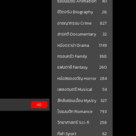
แอนนิเมชั่น Animation
161
ชีวิตจริง Biography
28
อาชญากรรม Crime
827
สารคดี Documentary
32
หนังดราม่า Drama
1749
ครอบครัว Family
368
แฟนตาซี Fantasy
260
หนังสยองขวัญ Horror
284
เพลงดนตรี Musical
54
ลึกลับซ่อนเงื่อน Mystry
327
HD
โรแมนติก Romance
793
วิทยาศาสตร์ Sci-fi
256
กีฬา Sport
62