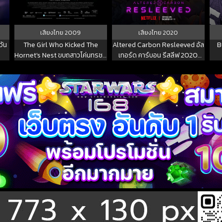
เสียงไทย
2009
เสียงไทย
2020
วัน
The Girl Who Kicked The
Altered Carbon Resleeved อัล
B
Hornet’s Nest ขบถสาวโค่นทรชน
เทอร์ด คาร์บอน รีสลีฟ 2020
ปิดบัญชีคลั่ง 2009 พากย์ไทย
พากย์ไทย