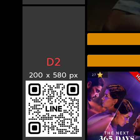
2.7
H