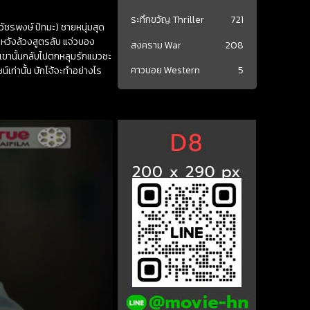
ระทึกขวัญ Thriller
721
วัชรพงษ์ ปัทมะ) ชายหนุ่มสุด
าะหวังล้วงสูตรลับ แจ่วบอง
สงคราม War
208
วเขานั้นกลับไปตกหลุมรักแมวซะ
คาวบอย Western
5
ชน์เท่านั้น บักโจ้จะทำอย่างไร