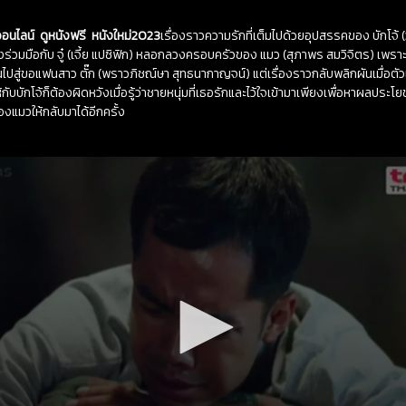
ออนไลน์ ดูหนังฟรี หนังใหม่2023
เรื่องราวความรักที่เต็มไปด้วยอุปสรรคของ บักโจ้ (
ต้องร่วมมือกับ จู๋ (เจี้ย แปซิฟิก) หลอกลวงครอบครัวของ แมว (สุภาพร สมวิจิตร) เพร
นไปสู่ขอแฟนสาว ตั๊ก (พราวภิชณ์ษา สุทธนากาญจน์) แต่เรื่องราวกลับพลิกผันเมื่อตั
ห้กับบักโจ้ก็ต้องผิดหวังเมื่อรู้ว่าชายหนุ่มที่เธอรักและไว้ใจเข้ามาเพียงเพื่อหาผลประโย
องแมวให้กลับมาได้อีกครั้ง